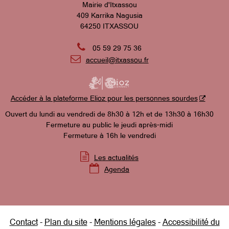
Mairie d'Itxassou
409 Karrika Nagusia
64250 ITXASSOU

05 59 29 75 36

accueil@itxassou.fr
Accéder à la plateforme Elioz pour les personnes sourdes
Ouvert du lundi au vendredi de 8h30 à 12h et de 13h30 à 16h30
Fermeture au public le jeudi après-midi
Fermeture à 16h le vendredi

Les actualités

Agenda
Contact
Plan du site
Mentions légales
Accessibilité du