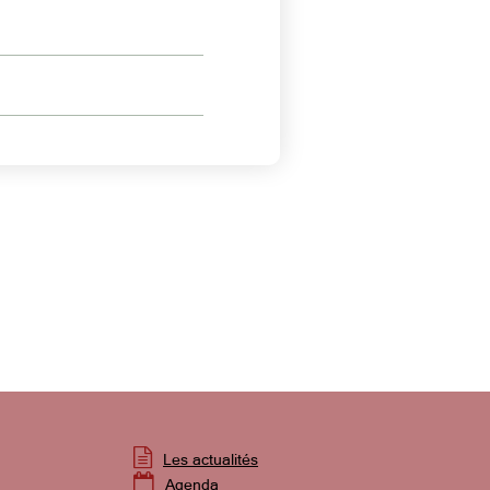

Les actualités

Agenda