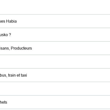
ses Habia
eusko ?
sans, Producteurs
us, train et taxi
hets