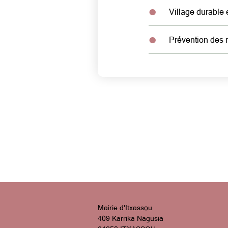
Village durable
Prévention des 
Mairie d'Itxassou
409 Karrika Nagusia