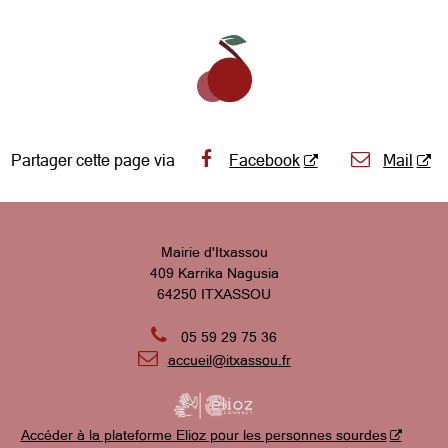
Partager cette page via
Facebook
Mail
Mairie d'Itxassou
409 Karrika Nagusia
64250 ITXASSOU

05 59 29 75 36

accueil@itxassou.fr
Accéder à la plateforme Elioz pour les personnes sourdes