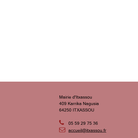
Mairie d'Itxassou
409 Karrika Nagusia
64250 ITXASSOU

05 59 29 75 36

accueil@itxassou.fr