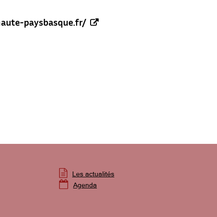
naute-paysbasque.fr/

Les actualités

Agenda