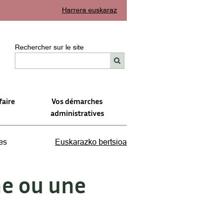
Harrera euskaraz
Rechercher sur le site
faire
Vos démarches
administratives
es
Euskarazko bertsioa
me ou une