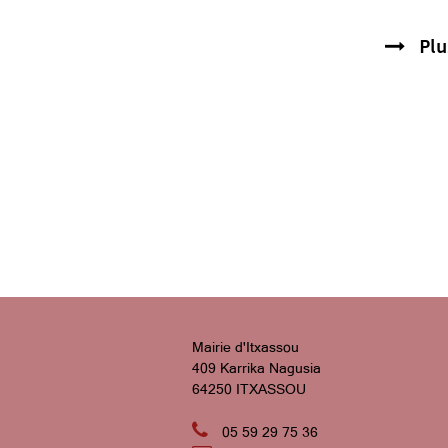
Plu
Mairie d'Itxassou
409 Karrika Nagusia
64250 ITXASSOU

05 59 29 75 36