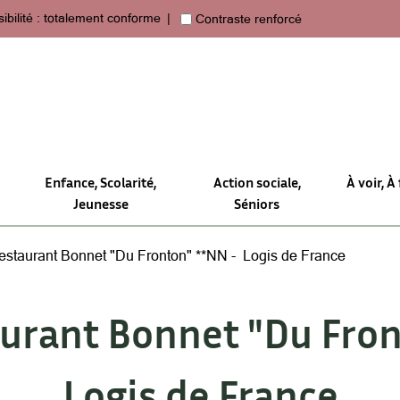
ibilité : totalement conforme
Contraste renforcé
Enfance, Scolarité,
Action sociale,
À voir, À 
Jeunesse
Séniors
estaurant Bonnet "Du Fronton" **NN - Logis de France
urant Bonnet "Du Fro
Logis de France