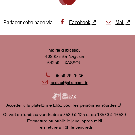
Partager cette page via
Facebook
Mail
Mairie d'Itxassou
409 Karrika Nagusia
64250 ITXASSOU

05 59 29 75 36

accueil@itxassou.fr
Accéder à la plateforme Elioz pour les personnes sourdes
Ouvert du lundi au vendredi de 8h30 à 12h et de 13h30 à 16h30
Fermeture au public le jeudi après-midi
Fermeture à 16h le vendredi