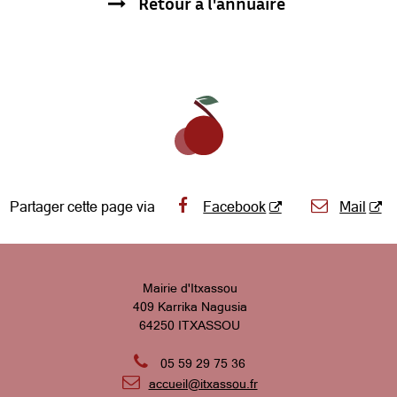
Retour à l'annuaire
Partager cette page via
Facebook
Mail
Mairie d'Itxassou
409 Karrika Nagusia
64250 ITXASSOU

05 59 29 75 36

accueil@itxassou.fr