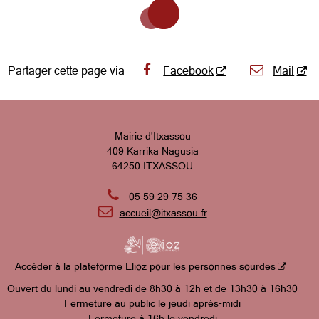
Partager cette page via
Facebook
Mail
Mairie d'Itxassou
409 Karrika Nagusia
64250 ITXASSOU

05 59 29 75 36

accueil@itxassou.fr
Accéder à la plateforme Elioz pour les personnes sourdes
Ouvert du lundi au vendredi de 8h30 à 12h et de 13h30 à 16h30
Fermeture au public le jeudi après-midi
Fermeture à 16h le vendredi