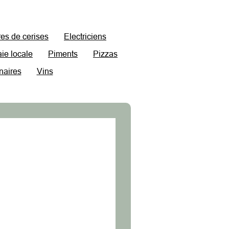
res de cerises
Electriciens
ie locale
Piments
Pizzas
naires
Vins