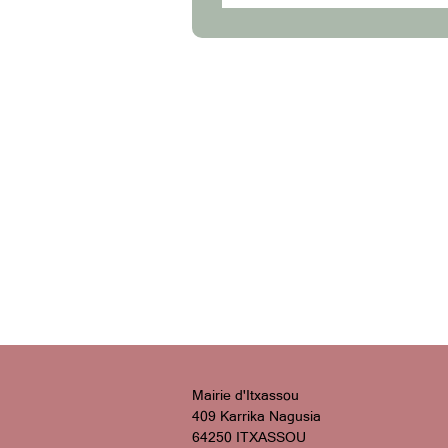
Mairie d'Itxassou
409 Karrika Nagusia
64250 ITXASSOU