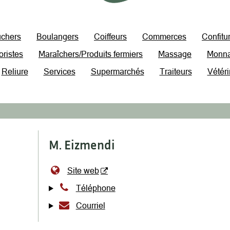
chers
Boulangers
Coiffeurs
Commerces
Confitu
oristes
Maraîchers/Produits fermiers
Massage
Monna
Reliure
Services
Supermarchés
Traiteurs
Vétéri
M. Eizmendi
Site web
Téléphone
Courriel