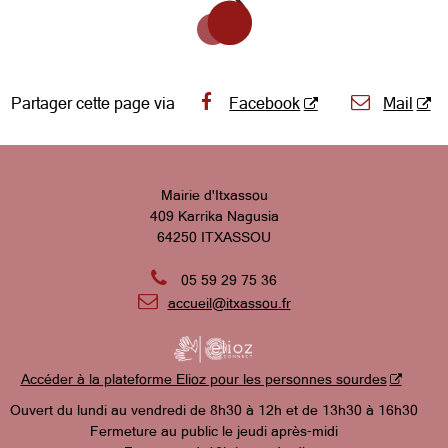
Partager cette page via
Facebook
Mail
Mairie d'Itxassou
409 Karrika Nagusia
64250 ITXASSOU

05 59 29 75 36

accueil@itxassou.fr
Accéder à la plateforme Elioz pour les personnes sourdes
Ouvert du lundi au vendredi de 8h30 à 12h et de 13h30 à 16h30
Fermeture au public le jeudi après-midi