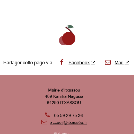
Partager cette page via
Facebook
Mail
Mairie d'Itxassou
409 Karrika Nagusia
64250 ITXASSOU

05 59 29 75 36

accueil@itxassou.fr